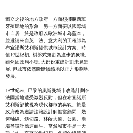
獨立之後的地方政府一方面想擺脫西班
牙殖民地的形象，另一方面要以國際城
市自居，於是政府以歐洲城市為藍本，
並邀請來自英、法、意大利的工程師為
布宜諾斯艾利斯提供城市設計方案。時
值19世紀初,  棋盤式規劃為進步的象徵, 
雖然因政局不穩, 大部份重建計劃未見進
展, 但城市依然斷斷續續地以正方形劃地
發展。
19世紀未,  巴黎的奧斯曼城市改造計劃在
法國當地遭受激烈反對，但在布宜諾斯
艾利斯郤被視為現代都市的典範。於是
政府改為邀請法籍設計師擔當顧問，幾
何軸線、斜切路、林蔭大道、公園、廣
場等設計應運而生。當然城市不是一天