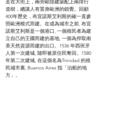
走在大街上，兩旁歐陸建築配上兩排行
道樹，總讓人有置身歐洲的錯覺。回顧
400年歷史，布宜諾斯艾利斯的確一直參
照歐洲模式而建。在成為城市之前, 布宜
諾斯艾利斯是一個港口, 一個殖民者為建
立自己的王國而建的基地, 一個為搾取南
美天然資源而建的出口。1536 年西班牙
人第一次建城, 隨即被原住民奪回。1580
年第二次建城, 在這個名為Trinidad 的殖
民城市裏, Buenos Aires 指「泊船的地
方」。