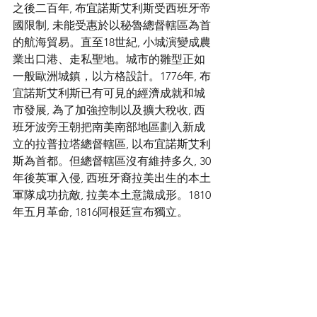
之後二百年, 布宜諾斯艾利斯受西班牙帝
國限制, 未能受惠於以秘魯總督轄區為首
的航海貿易。直至18世紀, 小城演變成農
業出口港、走私聖地。城市的雛型正如
一般歐洲城鎮，以方格設計。1776年, 布
宜諾斯艾利斯已有可見的經濟成就和城
市發展, 為了加強控制以及擴大稅收, 西
班牙波旁王朝把南美南部地區劃入新成
立的拉普拉塔總督轄區, 以布宜諾斯艾利
斯為首都。但總督轄區沒有維持多久, 30
年後英軍入侵, 西班牙裔拉美出生的本土
軍隊成功抗敵, 拉美本土意識成形。1810
年五月革命, 1816阿根廷宣布獨立。