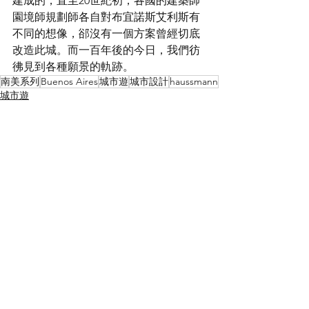
建成的，直至20世紀初，各國的建築師
園境師規劃師各自對布宜諾斯艾利斯有
不同的想像，郤沒有一個方案曾經切底
改造此城。而一百年後的今日，我們彷
彿見到各種願景的軌跡。
南美系列
Buenos Aires
城市遊
城市設計
haussmann
城市遊
See All
Recent Posts