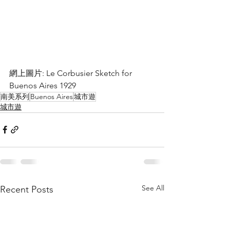
網上圖片: Le Corbusier Sketch for 
Buenos Aires 1929 
南美系列
Buenos Aires
城市遊
城市遊
See All
Recent Posts