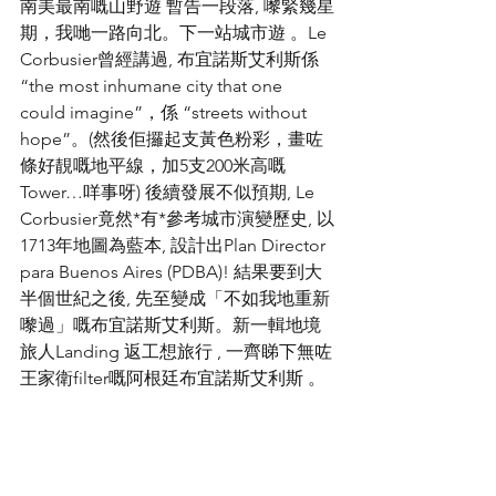
南美最南嘅山野遊 暫告一段落, 嚟緊幾星
期，我哋一路向北。下一站城市遊 。Le 
Corbusier曾經講過, 布宜諾斯艾利斯係 
“the most inhumane city that one 
could imagine”，係 “streets without 
hope”。(然後佢攞起支黃色粉彩，畫咗
條好靚嘅地平線，加5支200米高嘅
Tower…咩事呀) 後續發展不似預期, Le 
Corbusier竟然*有*參考城市演變歷史, 以
1713年地圖為藍本, 設計出Plan Director 
para Buenos Aires (PDBA)! 結果要到大
半個世紀之後, 先至變成「不如我地重新
嚟過」嘅布宜諾斯艾利斯。新一輯地境
旅人Landing 返工想旅行 , 一齊睇下無咗
王家衛filter嘅阿根廷布宜諾斯艾利斯 。