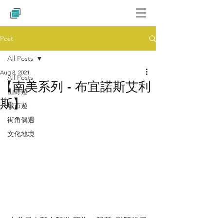
Post
All Posts
Aug 8, 2021
All Posts
【南美系列 - 布宜諾斯艾利
山野遊
斯】
城市遊
街角偶遇
文化地境